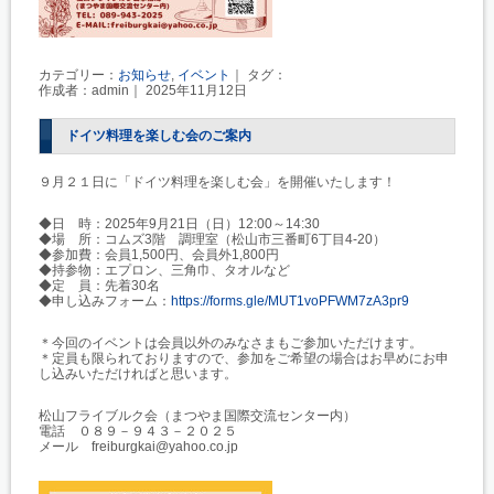
カテゴリー：
お知らせ
,
イベント
｜ タグ：
作成者：admin｜ 2025年11月12日
ドイツ料理を楽しむ会のご案内
９月２１日に「ドイツ料理を楽しむ会」を開催いたします！
◆日 時：2025年9月21日（日）12:00～14:30
◆場 所：コムズ3階 調理室（松山市三番町6丁目4-20）
◆参加費：会員1,500円、会員外1,800円
◆持参物：エプロン、三角巾、タオルなど
◆定 員：先着30名
◆申し込みフォーム：
https://forms.gle/MUT1voPFWM7zA3pr9
＊今回のイベントは会員以外のみなさまもご参加いただけます。
＊定員も限られておりますので、参加をご希望の場合はお早めにお申
し込みいただければと思います。
松山フライブルク会（まつやま国際交流センター内）
電話 ０８９－９４３－２０２５
メール freiburgkai@yahoo.co.jp