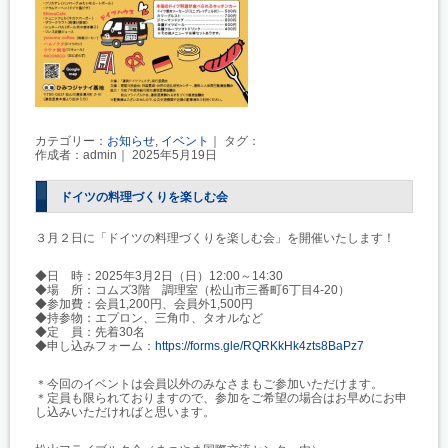
カテゴリー：
お知らせ
,
イベント
｜ タグ：
作成者：admin｜ 2025年5月19日
ドイツの料理づくりを楽しむ会
３月２日に「ドイツの料理づくりを楽しむ会」を開催いたします！
◆日 時：2025年3月2日（日）12:00～14:30
◆場 所：コムズ3階 調理室（松山市三番町6丁目4-20）
◆参加費：会員1,200円、会員外1,500円
◆持参物：エプロン、三角巾、タオルなど
◆定 員：先着30名
◆申し込みフォーム：
https://forms.gle/RQRKkHk4zts8BaPz7
＊今回のイベントは会員以外のみなさまもご参加いただけます。
＊定員も限られておりますので、参加をご希望の場合はお早めにお申
し込みいただければと思います。