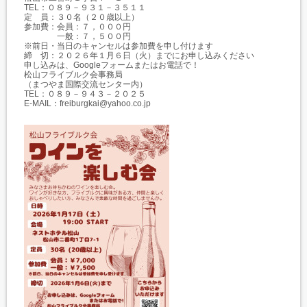
TEL：０８９－９３１－３５１１
定 員：３０名（２０歳以上）
参加費：会員：７，０００円
一般：７，５００円
※前日・当日のキャンセルは参加費を申し付けます
締 切：２０２６年１月６日（火）までにお申し込みください
申し込みは、Googleフォームまたはお電話で！
松山フライブルク会事務局
（まつやま国際交流センター内）
TEL：０８９－９４３－２０２５
E-MAIL：freiburgkai@yahoo.co.jp