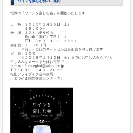
ワインを楽しむ会のご案内
恒例の「ワインを楽しむ会」を開催いたします！
日 時：２０２５年１月２５日（土）
１９：００～
会 場：ネストホテル松山
松山市二番町１丁目７－１
TEL：０８９－９３１－３５１１
参加費：７，０００円
※前日・当日のキャンセルは参加費を申し付けます
定 員：３０名
※２０２５年１月１０日（金）までにお申し込みください
申し込みはメールまたはお電話で
メール：freiburgkai@yahoo.co.jp
TEL：０８９－９４３－２０２５
松山フライブルク会事務局
（まつやま国際交流センター内）