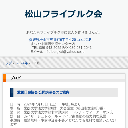
あなたもフライブルク市に友人を作りませんか。
愛媛県松山市三番町6丁目4-20 コムズ1F
まつやま国際交流センター内
TEL.089-943-2025 FAX.089-931-2041
Eメール freiburgkai@yahoo.co.jp
トップ
›
2024年
›
06月
ブログ
愛媛日独協会 公開講演会のご案内
日 時：2024年7月13日（土） 午後3時より
場 所：愛媛大学法文学部8階 大会議室（松山市文京町3番）
講 師：愛媛大学法文学部非常勤講師 ヘレナ・ヴィーダーマン氏
題 目：カイザーシュトゥール – ドイツ南西部の魅力的な風景
参加費：聴講無料・事前申込み不要／どなたでも無料で聴講いただけ
ます