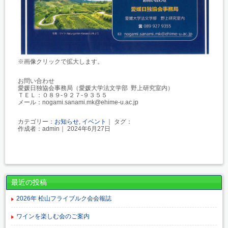
※画像クリックで拡大します。
お問い合わせ
愛媛日独協会事務局（愛媛大学法文学部 野上研究室内）
ＴＥＬ：０８９-９２７-９３５５
メール：nogami.sanami.mk@ehime-u.ac.jp
カテゴリー：
お知らせ
,
イベント
｜ タグ：
作成者：admin｜ 2024年6月27日
最近の投稿
2026年 松山フライブルク会会報誌
ワインを楽しむ会のご案内